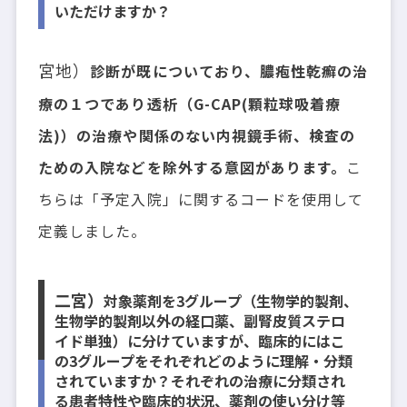
いただけますか？
宮地）
診断が既についており、膿疱性乾癬の治
療の１つであり透析（G-CAP(顆粒球吸着療
法)）の治療や関係のない内視鏡手術、検査の
ための入院などを除外する意図があります。
こ
ちらは「予定入院」に関するコードを使用して
定義しました。
二宮）
対象薬剤を3グループ（生物学的製剤、
生物学的製剤以外の経口薬、副腎皮質ステロ
イド単独）に分けていますが、臨床的にはこ
の3グループをそれぞれどのように理解・分類
されていますか？それぞれの治療に分類され
る患者特性や臨床的状況、薬剤の使い分け等