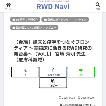
ホーム
検索
DB研究の事例紹介
臨床と疫学をつなぐフロンティア
臨床医によるDB研究インタビュー
【後編】臨床と疫学をつなぐフロン
ティア 〜実臨床に活きるRWD研究の
舞台裏〜【Vol.1】 宮地 秀明 先生
（皮膚科領域）
X
Facebook
LINE
コピー
2025.04.08
2025.04.09
この記事は
約13分
で読めます。