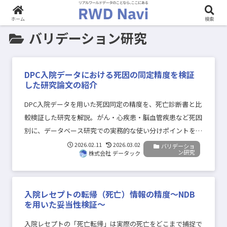
ホーム
検索
バリデーション研究
DPC入院データにおける死因の同定精度を検証
した研究論文の紹介
DPC入院データを用いた死因同定の精度を、死亡診断書と比
較検証した研究を解説。がん・心疾患・脳血管疾患など死因
別に、データベース研究での実務的な使い分けポイントを整
理します。
2026.02.11
2026.03.02
バリデーショ
ン研究
株式会社 データック
入院レセプトの転帰（死亡）情報の精度〜NDB
を用いた妥当性検証〜
入院レセプトの「死亡転帰」は実際の死亡をどこまで捕捉で