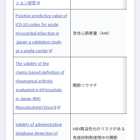
ション研究
Positive predictive value of
ICD-10 codes for acute
myocardial infarction in
急性心筋梗塞（AMI）
Japan: a validation study
at a single center
The validity of the
claims-based definition of
rheumatoid arthritis
関節リウマチ
evaluated in 64 hospitals
in Japan. BMC
Musculoskelet Disord
c
Validity of administrative
HBV再活性化のリスクがある
database detection of
免疫抑制剤使用中の関節
M