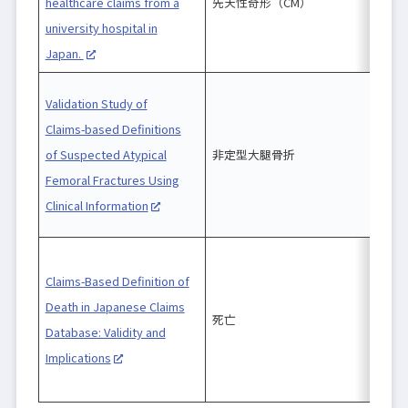
healthcare claims from a
先天性奇形（CM）
c
university hospital in
Japan.
Validation Study of
Claims-based Definitions
of Suspected Atypical
非定型大腿骨折
Femoral Fractures Using
Clinical Information
Claims-Based Definition of
Death in Japanese Claims
J
死亡
Database: Validity and
D
Implications