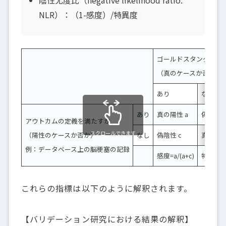
NLR）：（1-感度）/特異度
ゴールドスタンダード
（真のケースか否か）
あり
なし
あり
真の陽性 a
偽陽性 
アウトカムの定義を満たすか
スクロールできます
（陽性のケースか否か）
なし
偽陰性 c
真の陰性
例：データベース上の脳梗塞の記録
感度=a/(a+c)
特異度=d/
これらの指標は以下のように解釈されます。
【バリデーション研究における結果の解釈】