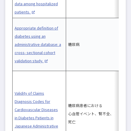
data among hospitalized
patients.
Appropriate definition of
diabetes using an
J
administrative database: a
糖尿病
D
cross- sectional cohort
validation study.
Validity of Claims
Diagnosis Codes for
糖尿病患者における
Cardiovascular Diseases
心血管イベント、腎不全、
in Diabetes Patients in
死亡
Japanese Administrative