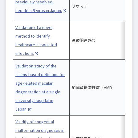
previously resolved
リウマチ
A
hepatitis B virus in Japan.
Validation of a novel
method to identify
医療関連感染
c
healthcare-associated
infections
Validation study of the
claims-based definition for
age-related macular
加齢黄斑変性症（AMD）
c
degeneration at a single
university hospital in
Japan.
Validity of congenital
malformation diagnoses in