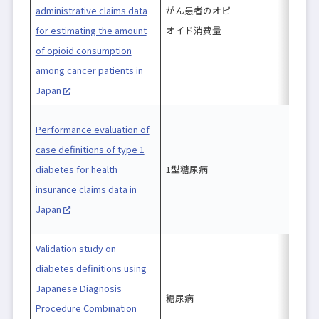
administrative claims data
がん患者のオピ
for estimating the amount
オイド消費量
of opioid consumption
among cancer patients in
Japan
Performance evaluation of
case definitions of type 1
diabetes for health
1型糖尿病
c
insurance claims data in
Japan
Validation study on
diabetes definitions using
Japanese Diagnosis
糖尿病
Procedure Combination