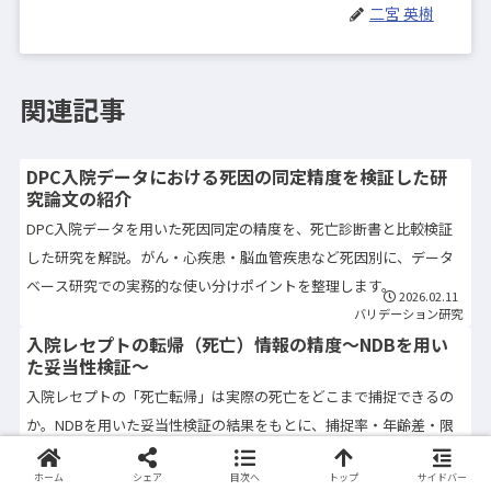
二宮 英樹
関連記事
DPC入院データにおける死因の同定精度を検証した研
究論文の紹介
DPC入院データを用いた死因同定の精度を、死亡診断書と比較検証
した研究を解説。がん・心疾患・脳血管疾患など死因別に、データ
ベース研究での実務的な使い分けポイントを整理します。
2026.02.11
バリデーション研究
入院レセプトの転帰（死亡）情報の精度〜NDBを用い
た妥当性検証〜
入院レセプトの「死亡転帰」は実際の死亡をどこまで捕捉できるの
か。NDBを用いた妥当性検証の結果をもとに、捕捉率・年齢差・限
界点を整理し、データベース研究実務での活用上の注意点を解説し
2026.02.11
ホーム
シェア
目次へ
トップ
サイドバー
ます。
バリデーション研究