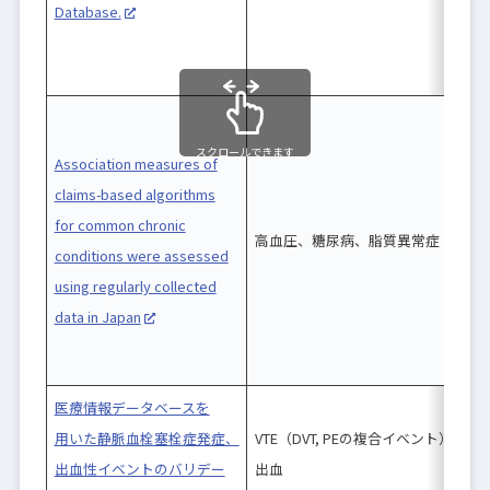
Database.
スクロールできます
Association measures of
claims-based algorithms
for common chronic
J
高血圧、糖尿病、脂質異常症
conditions were assessed
D
using regularly collected
data in Japan
医療情報データベースを
用いた静脈血栓塞栓症発症、
VTE（DVT, PEの複合イベント）、
出血性イベントのバリデー
出血