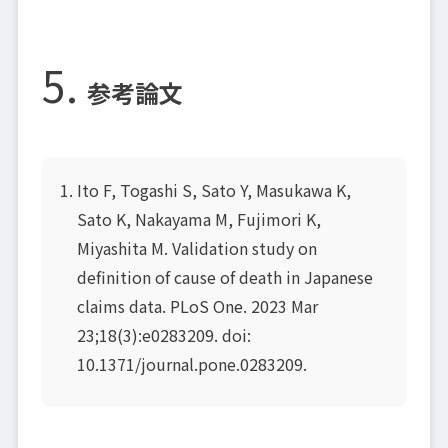
参考論文
Ito F, Togashi S, Sato Y, Masukawa K,
Sato K, Nakayama M, Fujimori K,
Miyashita M. Validation study on
definition of cause of death in Japanese
claims data. PLoS One. 2023 Mar
23;18(3):e0283209. doi:
10.1371/journal.pone.0283209.