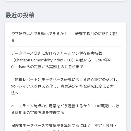
最近の投稿
疫学研究はAIで自動化できるか？──研究工程別の可能性と限
界
データベース研究におけるチャールソン併存疾患指数
（Charlson Comorbidity Index：CCI）の使い方 —1987年の
Charlsonらの定義から実務上の注意点まで
【開催レポート】データベース研究における時点設定の落とし
穴〜バイアスを見える化し、意思決定可能な研究に変える方
法〜
ベースライン時点の併用薬をどう定義するか？ —DB研究におけ
る併用薬の定義方法を整理する
保険者データベースで有病率を算出するには？「推定・設計・